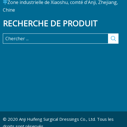
Zone industrielle de Xiaoshu, comté d'Anji, Zhejiang,
Bandage en plâtre élastique

Chine
2022-09-21
Un bandage en plâtre élastique est utilisé pour traiter
RECHERCHE DE PRODUIT
les plaies. Ils sont con...
© 2020 Anji Huifeng Surgical Dressings Co., Ltd. Tous les
droits sont réservés.