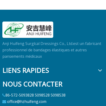
2022-09-28
Le rembourrage coulé en polyester Dacron Spun offre
du confort et de la facilité...
Anji Huifeng Surglcal Dressings Co., Ltd.est un fabricant
professionnel de bandages élastiques et autres
pansements médicaux
LIENS RAPIDES
NOUS CONTACTER
86-572-5093828 5098528 5098538

office@hzhuifeng.com
